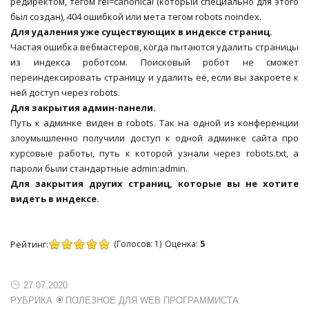
редиректом, тегом rel=canonical (который специально для этого
был создан), 404 ошибкой или мета тегом robots noindex.
Для удаления уже существующих в индексе страниц.
Частая ошибка вебмастеров, когда пытаются удалить страницы
из индекса роботсом. Поисковый робот не сможет
переиндексировать страницу и удалить её, если вы закроете к
ней доступ через robots.
Для закрытия админ-панели.
Путь к админке виден в robots. Так на одной из конференции
злоумышленно получили доступ к одной админке сайта про
курсовые работы, путь к которой узнали через robots.txt, а
пароли были стандартные admin:admin.
Для закрытия других страниц, которые вы не хотите
видеть в индексе.
Рейтинг:
(Голосов:
1
)
Оценка:
5
27.07.2020
РУБРИКА
ПОЛЕЗНОЕ ДЛЯ WEB ПРОГРАММИСТА