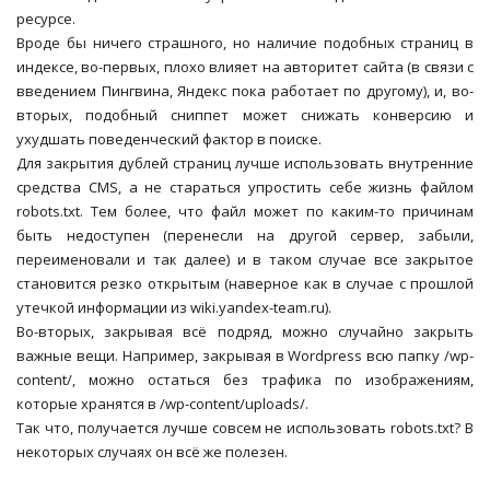
ресурсе.
Вроде бы ничего страшного, но наличие подобных страниц в
индексе, во-первых, плохо влияет на авторитет сайта (в связи с
введением Пингвина, Яндекс пока работает по другому), и, во-
вторых, подобный сниппет может снижать конверсию и
ухудшать поведенческий фактор в поиске.
Для закрытия дублей страниц лучше использовать внутренние
средства CMS, а не стараться упростить себе жизнь файлом
robots.txt. Тем более, что файл может по каким-то причинам
быть недоступен (перенесли на другой сервер, забыли,
переименовали и так далее) и в таком случае все закрытое
становится резко открытым (наверное как в случае с прошлой
утечкой информации из wiki.yandex-team.ru).
Во-вторых, закрывая всё подряд, можно случайно закрыть
важные вещи. Например, закрывая в Wordpress всю папку /wp-
content/, можно остаться без трафика по изображениям,
которые хранятся в /wp-content/uploads/.
Так что, получается лучше совсем не использовать robots.txt? В
некоторых случаях он всё же полезен.