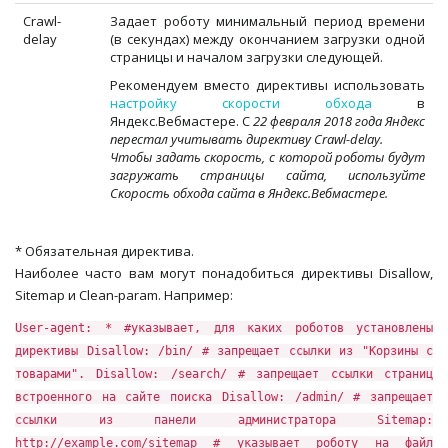
Crawl-
Задает роботу минимальный период времени
delay
(в секундах) между окончанием загрузки одной
страницы и началом загрузки следующей.
Рекомендуем вместо директивы использовать
настройку скорости обхода
в
Яндекс.Вебмастере. С
22 февраля 2018 года Яндекс
перестал учитывать директиву Crawl-delay.
Чтобы задать скорость, с которой роботы будут
загружать страницы сайта, используйте
Скорость обхода сайта в Яндекс.Вебмастере.
* Обязательная директива.
Наиболее часто вам могут понадобиться директивы Disallow,
Sitemap и Clean-param. Например:
User-agent: * #указывает, для каких роботов установлены
директивы Disallow: /bin/ # запрещает ссылки из "Корзины с
товарами". Disallow: /search/ # запрещает ссылки страниц
встроенного на сайте поиска Disallow: /admin/ # запрещает
ссылки из панели администратора Sitemap:
http://example.com/sitemap # указывает роботу на файл