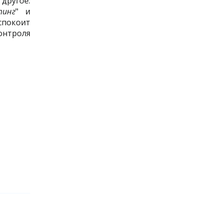
другое:
тинг
" и
спокоит
контроля