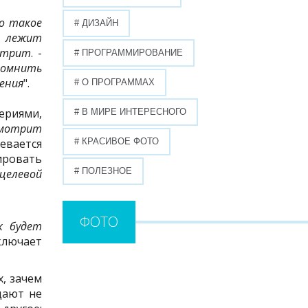
о такое
# ДИЗАЙН
а лежит
мотрит
. -
# ПРОГРАММИРОВАНИЕ
помнить
рения
".
# О ПРОГРАММАХ
ериями,
# В МИРЕ ИНТЕРЕСНОГО
смотрит
евается
# КРАСИВОЕ ФОТО
зировать
# ПОЛЕЗНОЕ
целевой
ФОТО
к будет
аключает
, зачем
дают не