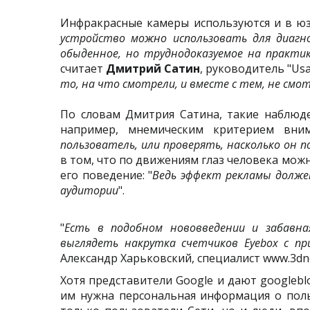
Инфракрасные камеры используются и в юза
устройство можно использовать для диагн
обыденное, но труднодоказуемое на практи
считает
Дмитрий Сатин
, руководитель "Usab
то, на что смотрели, и вместе с тем, не смо
По словам Дмитрия Сатина, такие наблюд
например, мнемическим критерием вним
пользователь, или проверять, насколько он 
в том, что по движениям глаз человека мож
его поведение: "
Ведь эффект рекламы долже
аудитории
".
"
Есть в подобном нововведении и забавна
выглядеть накрутка счетчиков Eyebox с пр
Александр Харьковский, специалист www.3dne
Хотя представители Google и дают googlebl
им нужна персональная информация о поль