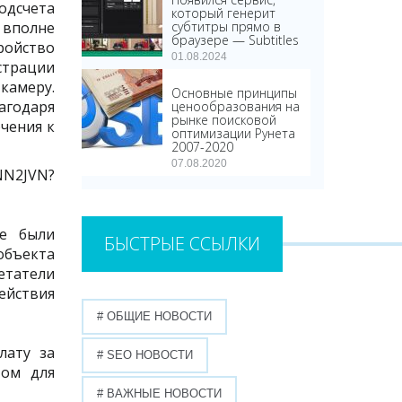
одсчета
который генерит
 вполне
субтитры прямо в
браузере — Subtitles
ройство
01.08.2024
страции
камеру.
Основные принципы
агодаря
ценообразования на
рынке поисковой
чения к
оптимизации Рунета
2007-2020
07.08.2020
NN2JVN?
же были
БЫСТРЫЕ ССЫЛКИ
объекта
етатели
ействия
# ОБЩИЕ НОВОСТИ
лату за
# SEO НОВОСТИ
том для
# ВАЖНЫЕ НОВОСТИ