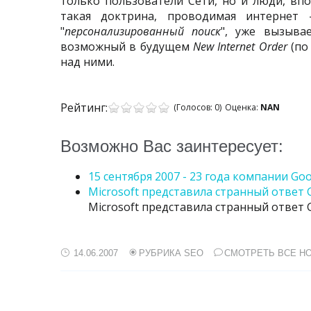
только пользователи Сети, но и люди, впо
такая доктрина, проводимая интернет 
"
персонализированный поиск
", уже вызыва
возможный в будущем
New Internet Order
(по
над ними.
Рейтинг:
(Голосов:
0
)
Оценка:
NAN
Возможно Вас заинтересует:
15 сентября 2007 - 23 года компании Go
Microsoft представила странный ответ 
Microsoft представила странный ответ 
14.06.2007
РУБРИКА SEO
СМОТРЕТЬ ВСЕ Н