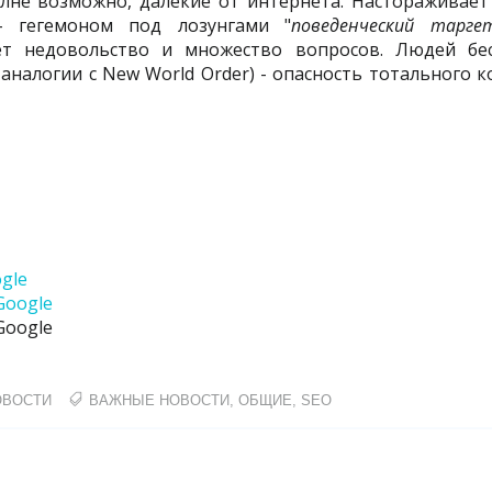
лне возможно, далекие от интернета. Настораживает 
- гегемоном под лозунгами "
поведенческий тарге
ет недовольство и множество вопросов. Людей бе
 аналогии с New World Order) - опасность тотального 
ogle
Google
Google
ОВОСТИ
ВАЖНЫЕ НОВОСТИ
,
ОБЩИЕ
,
SEO