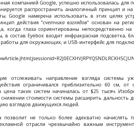
нная компанией Google, успешно использовалась для п
анируется распространить аналогичный принцип и на
ы. Google намерена использовать в этих целях уст
инцип действия "
счетчика взглядов
" основан на реги
а, когда глаза сориентированы непосредственно на 
 в состав Eyebox входит инфракрасная подсветка, бл
 работы для окружающих, и USB-интерфейс для подклю
cle.jhtml;jsessionid=R2J0ECXHVJRPYQSNDLRCKHSCJU
щие отслеживать направление взгляда системы у
ействия ограничивался приблизительно 60 см, от 
 цена таких систем начиналась от $25 тысяч. Изобр
м снижении стоимости системы расширить дальность д
ацию взглядов движущихся людей.
а позволит не только более адекватно начислять п
рекламной отрасли чрезвычайно важным инструмен