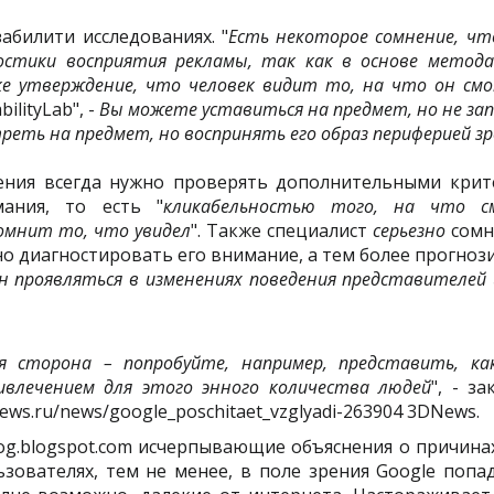
билити исследованиях. "
Есть некоторое сомнение, чт
остики восприятия рекламы, так как в основе метод
ке утверждение, что человек видит то, на что он с
ilityLab", -
Вы можете уставиться на предмет, но не за
треть на предмет, но воспринять его образ периферией з
ения всегда нужно проверять дополнительными крит
ания, то есть "
кликабельностью того, на что 
помнит то, что увидел
". Также специалист
серьезно
сомн
но диагностировать его внимание, а тем более прогно
н проявляться в изменениях поведения представителей 
я сторона – попробуйте, например, представить, ка
ивлечением для этого энного количества людей
", - з
ws.ru/news/google_poschitaet_vzglyadi-263904 3DNews.
og.blogspot.com исчерпывающие объяснения о причинах
зователях, тем не менее, в поле зрения Google попа