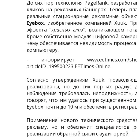
До сих пор технология PageRank, разработа
кликов на рекламных баннерах. Теперь пл
реальные стационарные рекламные объект
Eyebox
, изобретенное компанией Xuuk. Пр
эффекта "
красных глаз
", возникающем тогд
Кроме собственно модуля цифровой камеры,
чему обеспечивается невидимость процесса
компьютеру,
- информирует www.eetimes.com/showArti
articleID=199500223 EETimes Online.
Согласно утверждениям Xuuk, позволяю
реализованы, но до сих пор их радиус д
наблюдения требовалась неподвижность, а
говорят, что им удалось при существенно
Eyebox почти до 10 м и обеспечить регистр
Применение нового технического средств
рекламу, но и обеспечит специалистов 
реализации обратной связи с аудиторией.