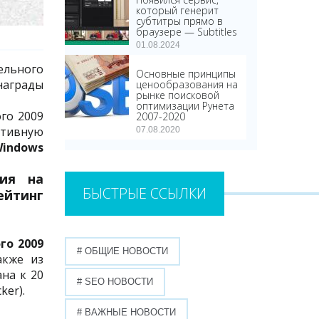
который генерит
субтитры прямо в
браузере — Subtitles
01.08.2024
ельного
Основные принципы
награды
ценообразования на
рынке поисковой
оптимизации Рунета
ого 2009
2007-2020
ктивную
07.08.2020
indows
ния на
БЫСТРЫЕ ССЫЛКИ
ейтинг
го 2009
# ОБЩИЕ НОВОСТИ
акже из
на к 20
# SEO НОВОСТИ
ker).
# ВАЖНЫЕ НОВОСТИ