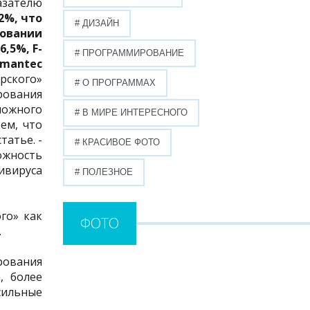
азателю
2%, что
# ДИЗАЙН
ровании
6,5%, F-
# ПРОГРАММИРОВАНИЕ
Symantec
рского»
# О ПРОГРАММАХ
рования
ложного
# В МИРЕ ИНТЕРЕСНОГО
ем, что
татье. -
# КРАСИВОЕ ФОТО
ожность
ивируса
# ПОЛЕЗНОЕ
го» как
ФОТО
.
рования
, более
сильные