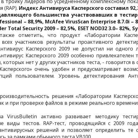
 в тройку лидеров по усредненному комплексному пок
 (RAP).
Индекс Антивируса Касперского составил 92,
давляющего большинства участвовавших в тести
essional – 88,9%, McAfee VirusScan Enterprise 8.7.0i – 8
nder Total Security 2009 – 82,5%, ESET NOD32 3.0– 82%, 
акже отметить, что продукт «Лаборатории Каспе
всех участников результаты проактивного детекти
Антивирус Касперского 2009 не допустил ни одного 
нтивирус Касперского 2009 особенно привлекателен т
оторых нет у других участников теста, - говорится в с
асперского» очень удобен и предусматривает возм
пций пользователем. Уровень детектирования Ант
роизводительность решения «Лаборатории Касперско
ак и при проверке файлов в режиме реального времени
 VirusBulletin активно развивает методику тести
 виды тестов. RAP-тест, проводящийся с 2009 года
антивирусных решений и позволяет определить те 
сь за рамками обычного теста VB100.