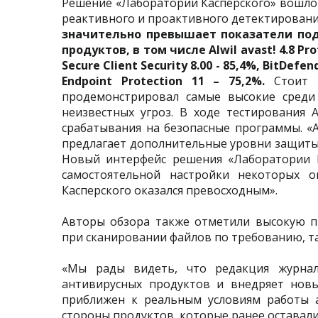
Решение «Лаборатории Касперского» вошло
реактивного и проактивного детектирования
значительно превышает показатели по
продуктов, в том числе Alwil avast! 4.8 Prof
Secure Client Security 8.00 - 85,4%, BitDefe
Endpoint Protection 11 – 75,2%.
Стоит т
продемонстрировал самые высокие среди 
неизвестных угроз. В ходе тестирования 
срабатывания на безопасные программы. «А
предлагает дополнительные уровни защиты, к
Новый интерфейс решения «Лаборатории К
самостоятельной настройки некоторых о
Касперского оказался превосходным».
Авторы обзора также отметили высокую п
при сканировании файлов по требованию, т
«Мы рады видеть, что редакция журнала
антивирусных продуктов и внедряет новые
приближен к реальным условиям работы 
стороны продуктов, которые ранее оставали