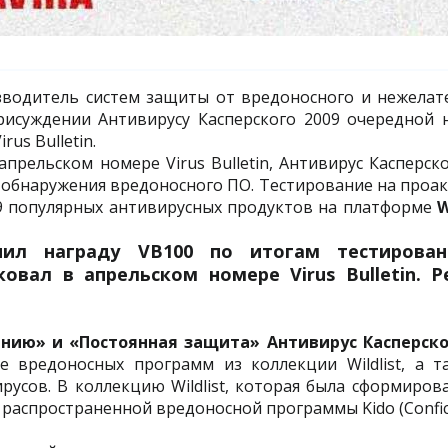
зводитель систем защиты от вредоносного и нежелат
присуждении Антивирусу Касперского 2009 очередной 
us Bulletin.
прельском номере Virus Bulletin, Антивирус Касперск
в обнаружения вредоносного ПО. Тестирование на проа
9 популярных антивирусных продуктов на платформе
W
учил награду VB100 по итогам тестирова
вал в апрельском номере Virus Bulletin. Р
нию» и «Постоянная защита» Антивирус Касперско
 вредоносных программ из коллекции Wildlist, а т
усов. В коллекцию Wildlist, которая была сформирова
 распространенной вредоносной программы Kido (Confic