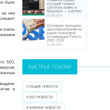
но было
который генерит
субтитры прямо в
браузере — Subtitles
 на нее
01.08.2024
должают
Основные принципы
и очень
ценообразования на
рынке поисковой
ованием
оптимизации Рунета
2007-2020
07.08.2020
го SEO,
БЫСТРЫЕ ССЫЛКИ
версия,
ованных
выдаче.
# ОБЩИЕ НОВОСТИ
витие и
# SEO НОВОСТИ
# ВАЖНЫЕ НОВОСТИ