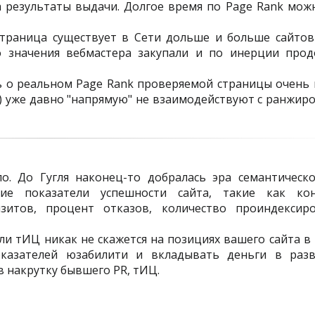
а результаты выдачи. Долгое время по Page Rank мож
страница существует в Сети дольше и больше сайтов
го значения вебмастера закупали и по инерции про
ь о реальном Page Rank проверяемой страницы очень 
а) уже давно "напрямую" не взаимодействуют с ранжир
. До Гугля наконец-то добралась эра семантическо
ие показатели успешности сайта, такие как кон
зитов, процент отказов, количество проиндексир
и тИЦ никак не скажется на позициях вашего сайта в 
оказателей юзабилити и вкладывать деньги в раз
в накрутку бывшего PR, тИЦ.