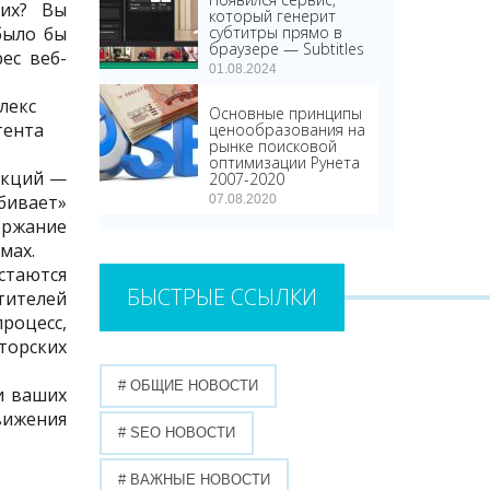
гих? Вы
который генерит
было бы
субтитры прямо в
браузере — Subtitles
ес веб-
01.08.2024
лекс
Основные принципы
тента
ценообразования на
рынке поисковой
оптимизации Рунета
нкций —
2007-2020
бивает»
07.08.2020
ержание
мах.
стаются
БЫСТРЫЕ ССЫЛКИ
етителей
роцесс,
торских
# ОБЩИЕ НОВОСТИ
и ваших
вижения
# SEO НОВОСТИ
# ВАЖНЫЕ НОВОСТИ