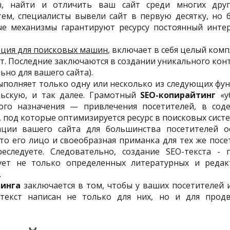
бы, найти и отличить ваш сайт среди многих дру
тем, специалисты вывели сайт в первую десятку, но 
е механизмы гарантируют ресурсу постоянный интер
зация для поисковых машин
, включает в себя целый комп
от. Последние заключаются в создании уникального кон
ьно для вашего сайта).
выполняет только одну или несколько из следующих фу
ьскую, и так далее. Грамотный
SEO-копирайтинг
«у
ого назначения — привлечения посетителей, в сод
, под которые оптимизируется ресурс в поисковых систе
ации вашего сайта для большинства посетителей о
это его лицо и своеобразная приманка для тех же пос
следуете. Следовательно, создание SEO-текста - п
ует не только определенных литературных и редак
.
тинга
заключается в том, чтобы у ваших посетителей 
 текст написан не только для них, но и для прод