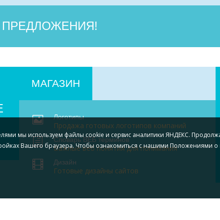
 ПРЕДЛОЖЕНИЯ!
МАГАЗИН
Е
Логотипы
Продажа готовых логотипов компаний
елями мы используем файлы cookie и сервис аналитики ЯНДЕКС. Продолж
Словарь ВЕБ терминов
тройках Вашего браузера.
Чтобы ознакомиться с нашими Положениями о 
Важные веб понятия для понимания
Дизайн
Готовые дизайны сайтов
ото
Контакты
Конфиденциальность
©
С