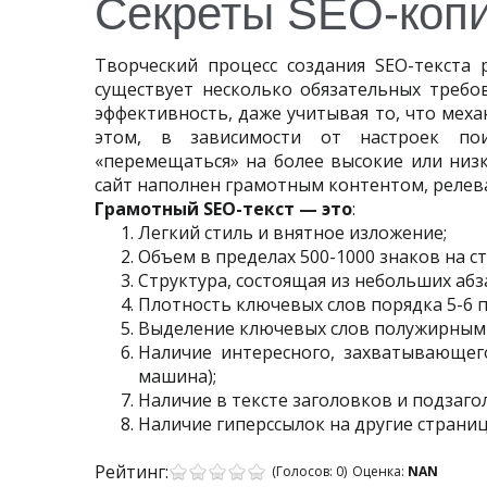
Секреты SEO-копи
Творческий процесс создания SEO-текста 
существует несколько обязательных требо
эффективность, даже учитывая то, что мех
этом, в зависимости от настроек пои
«перемещаться» на более высокие или низк
сайт наполнен грамотным контентом, релев
Грамотный SEO-текст — это
:
Легкий стиль и внятное изложение;
Объем в пределах 500-1000 знаков на с
Структура, состоящая из небольших абз
Плотность ключевых слов порядка 5-6 п
Выделение ключевых слов полужирным
Наличие интересного, захватывающего
машина);
Наличие в тексте заголовков и подзаголо
Наличие гиперссылок на другие страни
Рейтинг:
(Голосов:
0
)
Оценка:
NAN