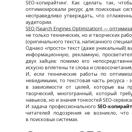
SEO-копирайтинг. Как сделать так, что
оптимизировали ресурс для поисковых сис
несправедливо утверждать, что отлаженны
аудитории.
SEO (Search Engines Optimization) — оптими
не только технических, но и творческих раб
(оригинального текста, написанного специал
Однако «просто» текст (даже уникальный) 
информационную, рекламную, просветител
двух зайцев: помимо его непосредственн
искусно вплетены те слова и словосочетания
И, если технические работы по оптимиз
невидимыми, то текстовая часть ресурса - 
в зависимости от целей, которые вы пре
творческий, многогранный, который треб
навыков, но и знания тонкостей SEO-сервиса
И задача профессионального
SEO-копирай
читателей подозрения не возникло, что
в поисковых системах.