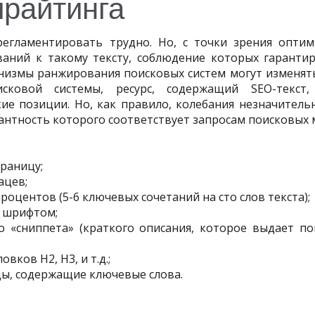
райтинга
регламентировать трудно. Но, с точки зрения оптим
ваний к такому тексту, соблюдение которых гарантир
анизмы ранжирования поисковых систем могут изменять
сковой системы, ресурс, содержащий SEO-текст
ие позиции. Но, как правило, колебания незначительн
антность которого соответствует запросам поисковых 
траницу;
ацев;
роцентов (5-6 ключевых сочетаний на сто слов текста);
 шрифтом;
 «сниппета» (краткого описания, которое выдает по
вков H2, H3, и т.д.;
цы, содержащие ключевые слова.